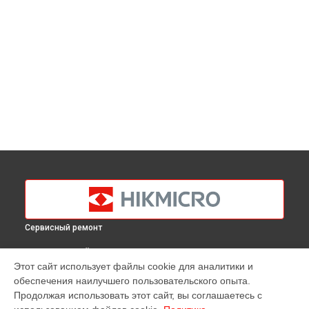
Сервисный ремонт
ВЫБЕРИ СВОЙ ГОРОД
Этот сайт использует файлы cookie для аналитики и
Ремонт оптики тепловизора M10 Hikmicro в
Краснодаре
обеспечения наилучшего пользовательского опыта.
Ремонт оптики тепловизора M10 Hikmicro в
Ростове-на-
Продолжая использовать этот сайт, вы соглашаетесь с
Дону