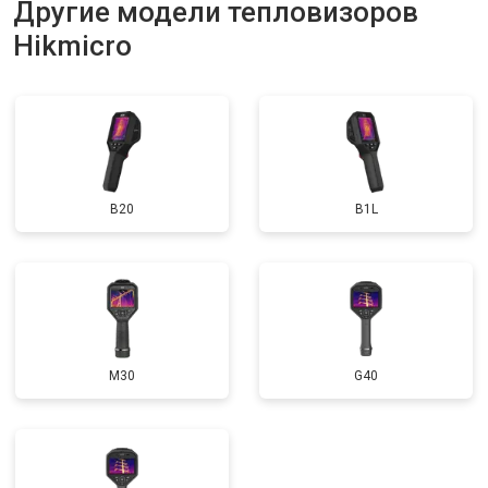
Другие модели тепловизоров
Hikmicro
B20
B1L
M30
G40