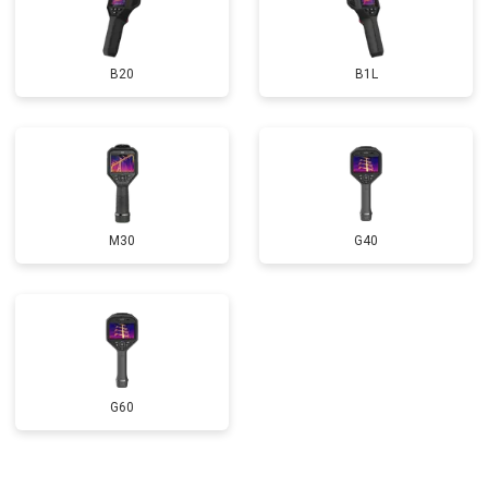
B20
B1L
M30
G40
G60