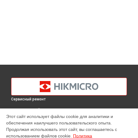
Сервисный ремонт
ВЫБЕРИ СВОЙ ГОРОД
Этот сайт использует файлы cookie для аналитики и
Ремонт тепловизора M10 Hikmicro в
Краснодаре
обеспечения наилучшего пользовательского опыта.
Ремонт тепловизора M10 Hikmicro в
Ростове-на-Дону
Продолжая использовать этот сайт, вы соглашаетесь с
Ремонт тепловизора M10 Hikmicro в
Нижнем Новгороде
использованием файлов cookie.
Политика