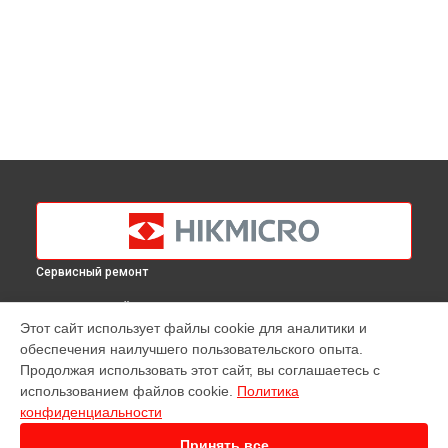
Сервисный ремонт
ВЫБЕРИ СВОЙ ГОРОД
Этот сайт использует файлы cookie для аналитики и
Ремонт тепловизионного прицела Thunder Pro TQ35
обеспечения наилучшего пользовательского опыта.
Hikmicro в
Краснодаре
Продолжая использовать этот сайт, вы соглашаетесь с
Ремонт тепловизионного прицела Thunder Pro TQ35
использованием файлов cookie.
Политика
Hikmicro в
Ростове-на-Дону
конфиденциальности
Ремонт тепловизионного прицела Thunder Pro TQ35
Hikmicro в
Нижнем Новгороде
Принять все