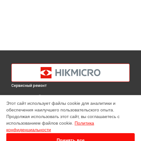
Сервисный ремонт
ВЫБЕРИ СВОЙ ГОРОД
Этот сайт использует файлы cookie для аналитики и
Ремонт тепловизионного прицела Thunder Pro TE25
обеспечения наилучшего пользовательского опыта.
Hikmicro в
Краснодаре
Продолжая использовать этот сайт, вы соглашаетесь с
Ремонт тепловизионного прицела Thunder Pro TE25
использованием файлов cookie.
Политика
Hikmicro в
Ростове-на-Дону
конфиденциальности
Ремонт тепловизионного прицела Thunder Pro TE25
Hikmicro в
Нижнем Новгороде
Принять все