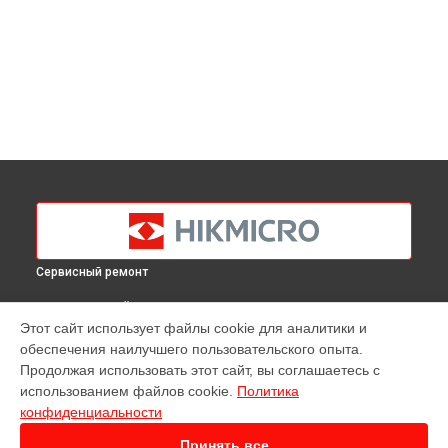
Сервисный ремонт
ВЫБЕРИ СВОЙ ГОРОД
Этот сайт использует файлы cookie для аналитики и
Ремонт тепловизионного прицела Panther PQ35L Hikmicro в
обеспечения наилучшего пользовательского опыта.
Краснодаре
Продолжая использовать этот сайт, вы соглашаетесь с
Ремонт тепловизионного прицела Panther PQ35L Hikmicro в
использованием файлов cookie.
Политика
Ростове-на-Дону
конфиденциальности
Ремонт тепловизионного прицела Panther PQ35L Hikmicro в
Нижнем Новгороде
Принять все