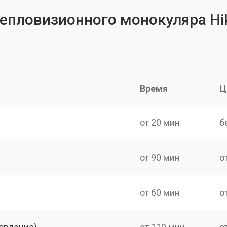
тепловизионного монокуляра Hi
Время
Ц
от 20 мин
б
от 90 мин
о
от 60 мин
о