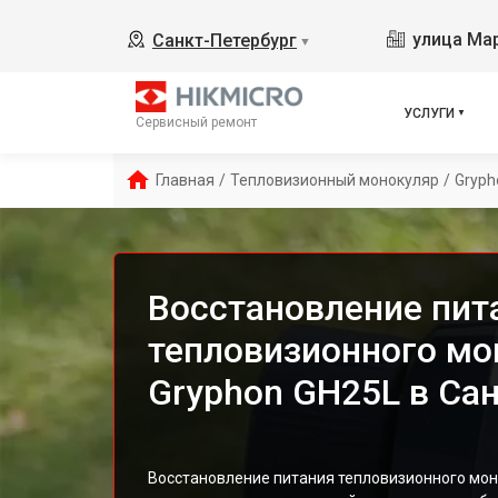
улица Ма
Санкт-Петербург
▼
УСЛУГИ
Сервисный ремонт
Главная
/
Тепловизионный монокуляр
/
Gryph
Восстановление пит
тепловизионного мо
Gryphon GH25L в Са
Восстановление питания тепловизионного мон