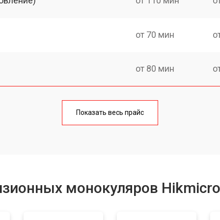
овление)
от 110 мин
о
от 70 мин
о
от 80 мин
о
от 60 мин
о
Показать весь прайс
от 80 мин
о
от 70 мин
о
изионных монокуляров Hikmicr