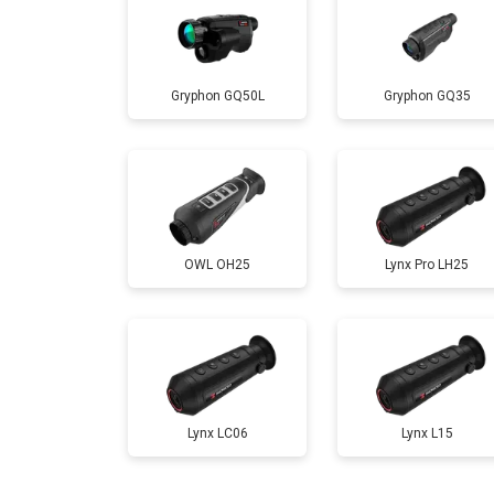
Gryphon GQ50L
Gryphon GQ35
OWL OH25
Lynx Pro LH25
Lynx LC06
Lynx L15