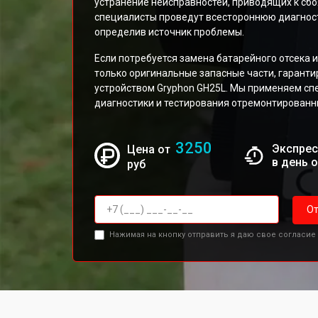
устранение неисправностей, приводящих к сбо
специалисты проведут всестороннюю диагност
определив источник проблемы.
Если потребуется замена батарейного отсека 
только оригинальные запасные части, гарант
устройством Gryphon GH25L. Мы применяем с
диагностики и тестирования отремонтированн
3250
Экспрес
Цена от
в день 
руб
От
Нажимая на кнопку отправить я даю свое согласие