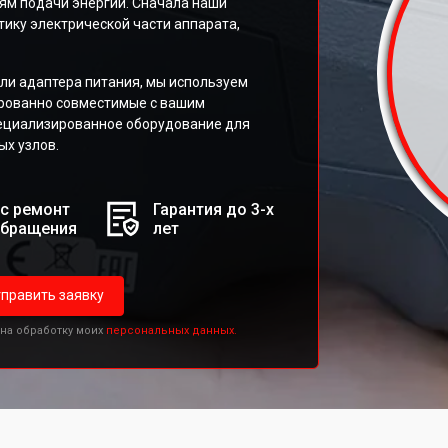
ям подачи энергии. Сначала наши
ику электрической части аппарата,
или адаптера питания, мы используем
ированно совместимые с вашим
пециализированное оборудование для
ых узлов.
с ремонт
Гарантия до 3-х
обращения
лет
править заявку
 на обработку моих
персональных данных.